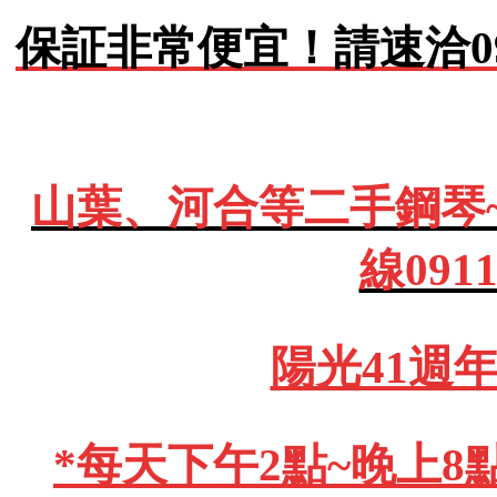
保証非常便宜！請速洽0911
山葉、河合等二手鋼琴
線091
陽光41週
*每天下午2點~晚上