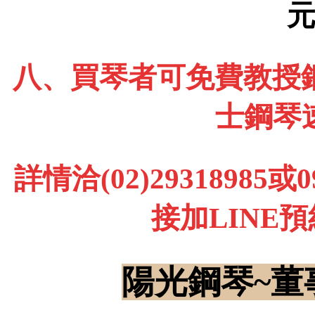
八、買琴者可免費教授鋼
士鋼琴
詳情洽(02)29318985
接加LINE
陽光鋼琴~董