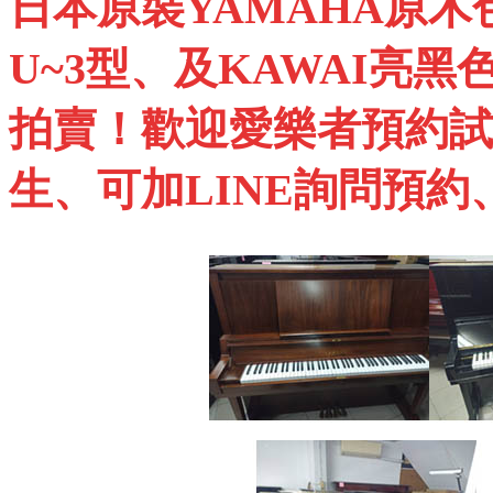
日本原裝
YAMAHA
原木
U~3
型、及
KAWAI
亮黑
拍賣！歡迎愛樂者預約試
生、可加
LINE
詢問預約