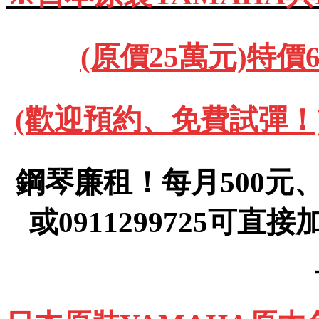
(原價25萬元)特價
(歡迎預約、免費試彈！)091
鋼琴廉租！每月500元、(運
或0911299725可直