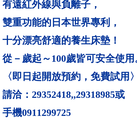
有遠紅外線與負離子，
雙重功能的日本世界專利，
十分漂亮舒適的養生床墊！
從－歲起～
100
歲皆可安全使用
〈即日起開放預約，免費試用
請洽：
29352418,,29318985
或
手機
0911299725