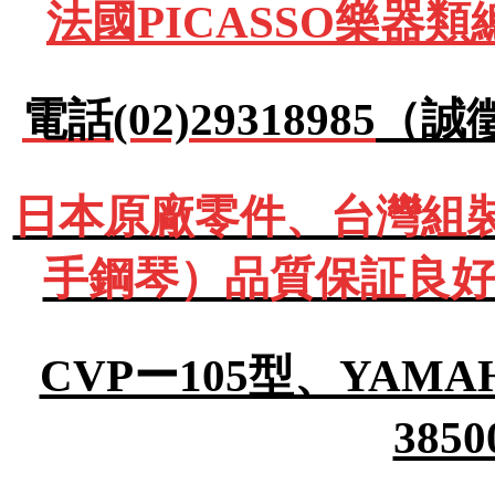
法國PICASSO樂器
電話(02)29318985
（誠
日本原廠零件、台灣組裝Y
手鋼琴）品質保証良好
CVPー105型、YA
385