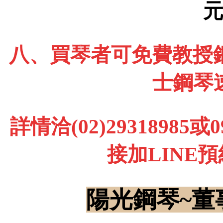
八、買琴者可免費教授鋼
士鋼琴
詳情洽(02)29318985
接加LINE
陽光鋼琴~董