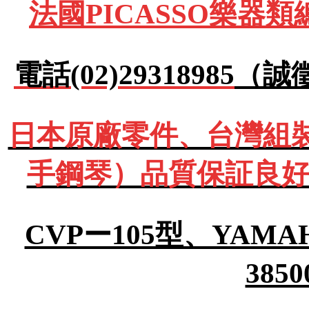
法國PICASSO樂器
電話(02)29318985
（誠
日本原廠零件、台灣組裝Y
手鋼琴）品質保証良好
CVPー105型、YA
385