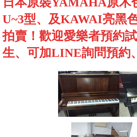
日本原裝
YAMAHA
原木
U~3
型、及
KAWAI
亮黑
拍賣！歡迎愛樂者預約試
生、可加
LINE
詢問預約