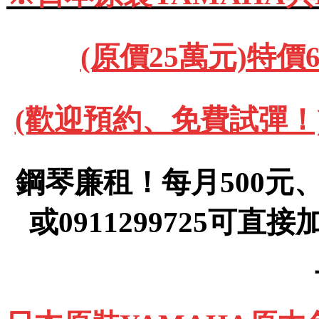
(原價25萬元)特價
(歡迎預約、免費試彈！)091
鋼琴廉租！每月500元、(運
或0911299725可直