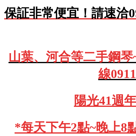
保証非常便宜！請速洽0911
山葉、河合等二手鋼琴
線091
陽光41週
*每天下午2點~晚上