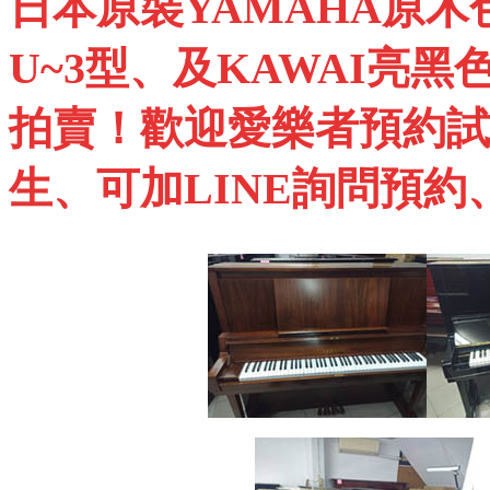
日本原裝
YAMAHA
原木
U~3
型、及
KAWAI
亮黑
拍賣！歡迎愛樂者預約試
生、可加
LINE
詢問預約