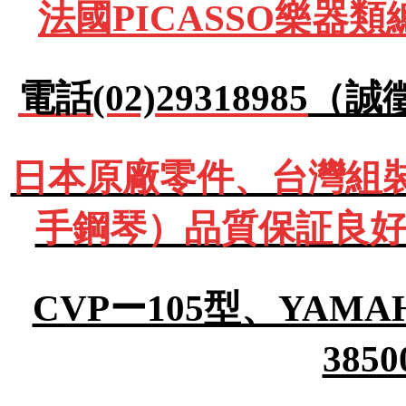
法國PICASSO樂器
電話(02)29318985
（誠
日本原廠零件、台灣組裝Y
手鋼琴）品質保証良好
CVPー105型、YA
385