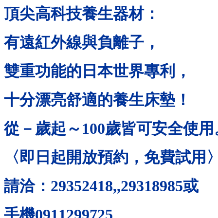
頂尖高科技養生器材：
有遠紅外線與負離子，
雙重功能的日本世界專利，
十分漂亮舒適的養生床墊！
從－歲起～
100
歲皆可安全使用
〈即日起開放預約，免費試用
請洽：
29352418,,29318985
或
手機
0911299725