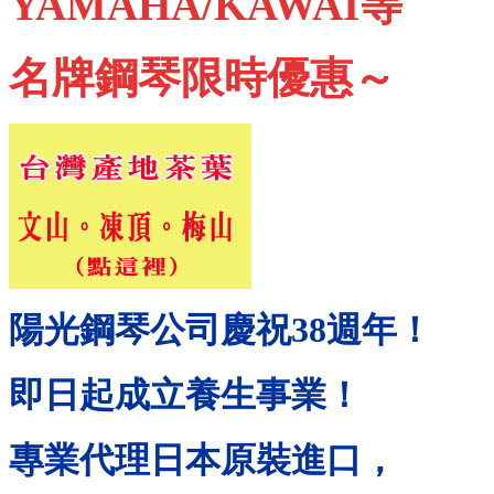
YAMAHA/KAWAI等
名牌鋼琴限時優惠～
陽光鋼琴公司慶祝
38
週年！
即日起成立養生事業！
專業代理日本原裝進口，