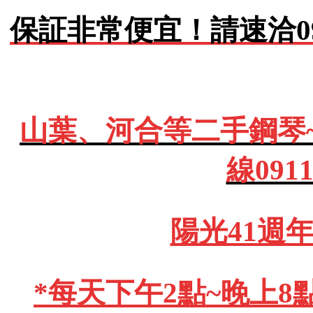
保証非常便宜！請速洽0911
山葉、河合等二手鋼琴
線091
陽光41週
*每天下午2點~晚上