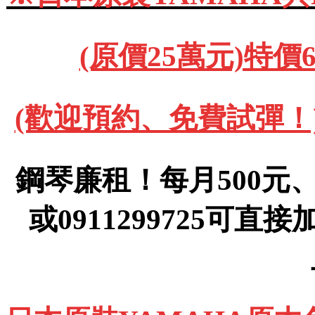
(原價25萬元)特價
(歡迎預約、免費試彈！)091
鋼琴廉租！每月500元、(運
或0911299725可直