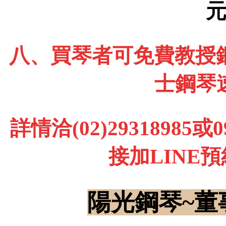
八、買琴者可免費教授鋼
士鋼琴
詳情洽(02)29318985
接加LINE
陽光鋼琴~董