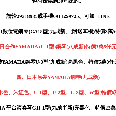
也有優惠到30堂課的。
請洽29318985或手機0911299725、可加 LINE
AI數位電鋼琴(CA15型)九成新、(附送耳機)特價3萬
日合作YAMAHA (U-1型)鋼琴(八成新)特價3萬5仟
YAMAHA鋼琴U-3型(九成新)亮黑色、特價5萬8
四、日本原裝YAMAHA鋼琴(九成新)
色、朱紅色、U-1型、U-2型、U-3型、W型(特價6
HA 平台演奏琴GH-1型(九成半新)亮黑色、特價23