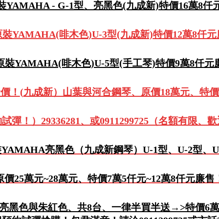
YAMAHA - G-1型、亮黑色(九成新)特價16萬8
裝YAMAHA(啡木色)U-3型(九成新)特價12萬8仟
裝YAMAHA(啡木色)U-5型(手工琴)特價9萬8仟
發價！
(
九成新）山葉與河合鋼琴、原價18萬元、特價
試彈！）29336281、或0911299725（名額有限、
YAMAHA亮黑色（九成新鋼琴）U-1型、U-2型、U
原價25萬元~28萬元、特價7萬5仟元~12萬8仟元廉售
、亮黑色與朱紅色、共8台、一律半買半送→>特價6