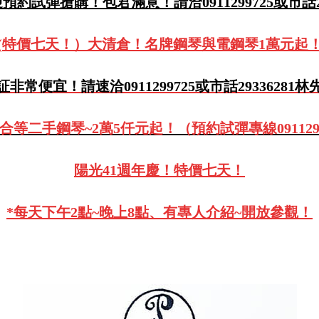
約試彈搶購！包君滿意！請洽0911299725或市話29
(特價七天！）大清倉！名牌鋼琴與電鋼琴1萬元起
証非常便宜！請速洽0911299725或市話29336281林
合等二手鋼琴~2萬5仟元起！（預約試彈專線0911299
陽光41週年慶！特價七天！
*每天下午2點~晚上8點、有專人介紹~開放參觀！