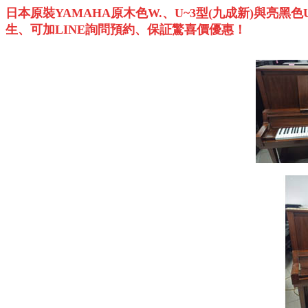
日本原裝
YAMAHA
原木色
W.
、
U~3
型
(
九成新
)
與亮黑色
生、可加
LINE
詢問預約、保証驚喜價優惠！