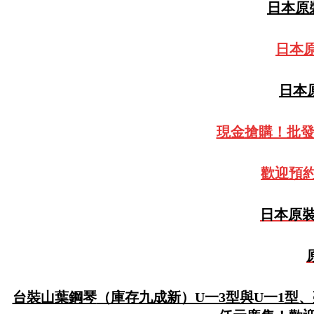
日本原裝
日本原
日本原
現金搶購！批
歡迎預約
日本原裝
台裝山葉鋼琴
（庫存九成新）U一3型與U一1型