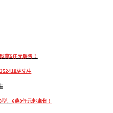
價2萬5仟元廉售
！
352418林先生
生
3型、
6萬8仟元起廉售！