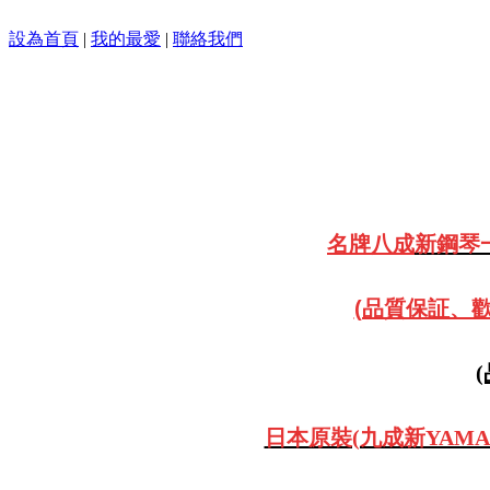
設為首頁
|
我的最愛
|
聯絡我們
名牌八成
新鋼琴一
(品質保証、歡迎
日本原裝(九成新YAMAH