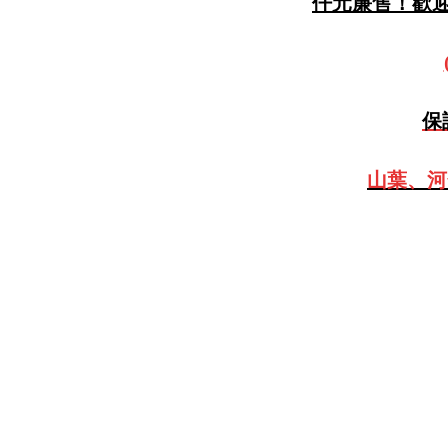
仟元廉售！歡迎預
保
山葉、河