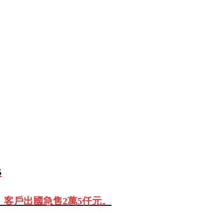
5
、客戶出國急售2萬5仟元。