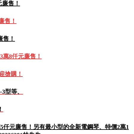
仟元廉售！
元廉售！
元廉售！
3萬8仟元廉售！
歡迎搶購！
-3型等、
！
萬5仟元廉售！另有最小型的全新電鋼琴、特價2萬1