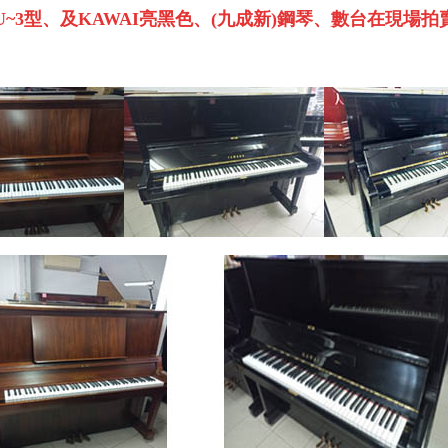
U~3
型、及
KAWAI
亮黑色、
(
九成新
)
鋼琴、數台在現場拍