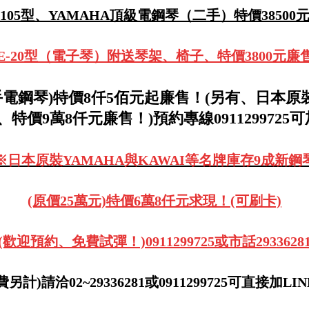
ー105型、YAMAHA頂級電鋼琴（二手）特價38500
鍵、E-20型（電子琴）附送琴架、椅子、特價3800元廉
手電鋼琴)
特價8仟5佰元起廉售！(另有、日本原裝
、特價9萬8仟元廉售！)預約專線0911299725可
※日本原裝YAMAHA與KAWAI等名牌庫存9成新鋼
(原價25萬元)特價6萬8仟元求現！(可刷卡)
(歡迎預約、免費試彈！)0911299725或市話2933628
計)請洽02~29336281或0911299725可直接加