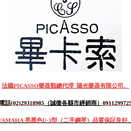
法國PICASSO樂器類總代理 陽光樂器有限公司、
電話(02)29318985
（誠徵各縣市經銷商）
091129972
AMAHA 亮黑色U-3型（二手鋼琴）品質保証良好