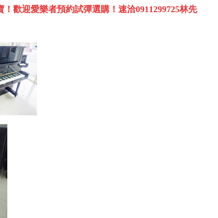
賣！歡迎愛樂者預約試彈選購！速洽
0911299725
林先