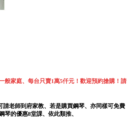
一般家庭、每台只賣1萬5仟元！歡迎預約搶購！請
亦可請老師到府家教、若是購買鋼琴、亦同樣可免費
元鋼琴的優惠8堂課、依此類推、