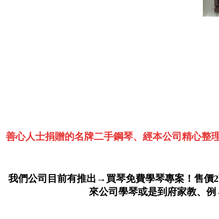
善心人士捐贈的名牌二手鋼琴、經本公司精心整理
我們公司目前有推出→買琴免費學琴專案！售價2
來公司學琴或是到府家教、例→