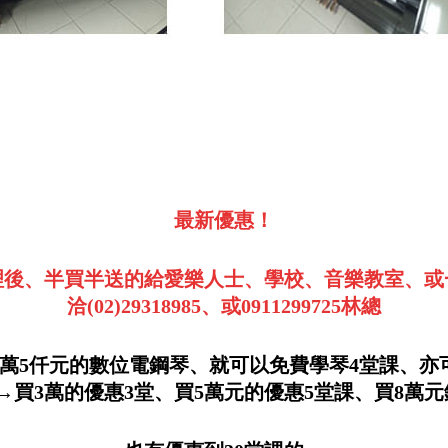
最新優惠！
後、半買半送的給愛樂人士、學校、音樂教室、或
洽(02)29318985、或0911299725林總
萬5仟元的數位電鋼琴、就可以免費學琴4堂課、
買3萬的優惠3堂、買5萬元的優惠5堂課、買8萬