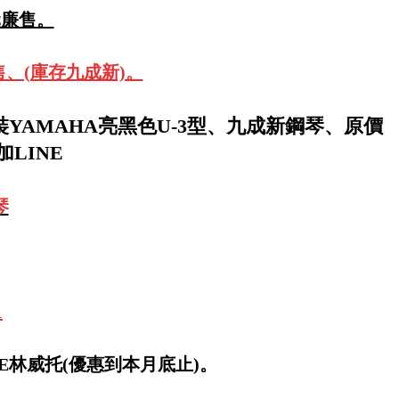
元廉售。
售、(庫存九成新)。
YAMAHA亮黑色U-3型、九成新鋼琴、原價
加LINE
琴
1
LINE林威托(優惠到本月底止)。