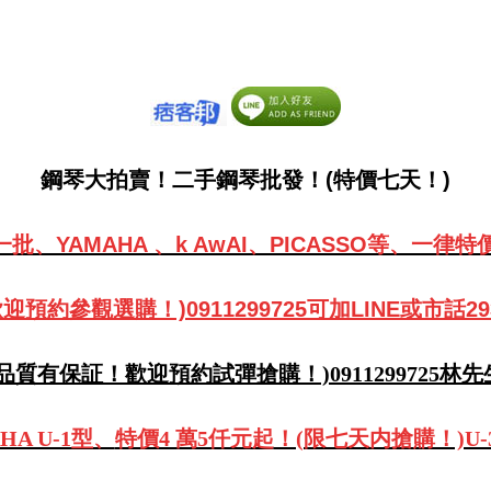
鋼琴大拍賣！二手鋼琴批發！(特價七天！)
批、YAMAHA 、k AwAI、PICASSO等、
一律特
預約參觀選購！)0911299725可加LINE或市話29
(品質有保証！歡迎預約試彈搶購！)0911299725林先
A U-1型、
特價4 萬5仟元起
！(限七天内搶購！)U-