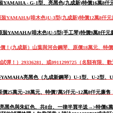
YAMAHA - G-1型、亮黑色(九成新)特價16萬8
裝YAMAHA(啡木色)U-3型(九成新)特價12萬8仟
裝YAMAHA(啡木色)U-5型(手工琴)特價9萬8仟
發價！
(
九成新）山葉與河合鋼琴、原價18萬元、特價
試彈！）29336281、或0911299725（名額有限、
YAMAHA亮黑色（九成新鋼琴）U-1型、U-2型、U
原價25萬元~28萬元、特價7萬5仟元~12萬8仟元廉售
、亮黑色與朱紅色、共8台、一律半買半送→>特價6