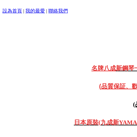
設為首頁
|
我的最愛
|
聯絡我們
名牌八成
新鋼琴一
(品質保証、歡迎
日本原裝(九成新YAMAH