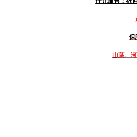
仟元廉售！歡迎預
保
山葉、河