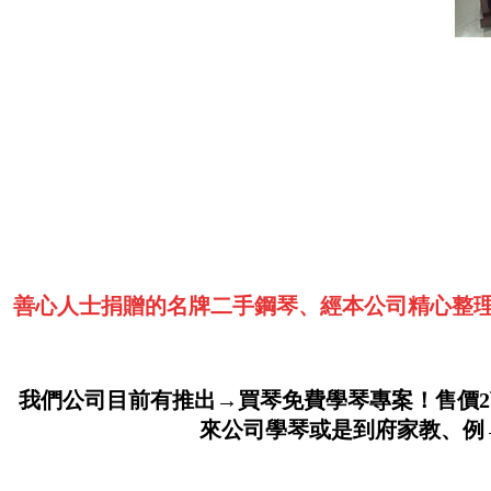
善心人士捐贈的名牌二手鋼琴、經本公司精心整理
我們公司目前有推出→買琴免費學琴專案！售價2
來公司學琴或是到府家教、例→