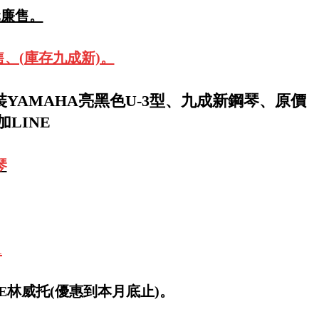
元廉售。
售、(庫存九成新)。
YAMAHA亮黑色U-3型、九成新鋼琴、原價
加LINE
琴
1
LINE林威托(優惠到本月底止)。