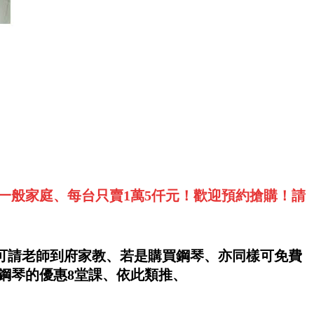
一般家庭、每台只賣1萬5仟元！歡迎預約搶購！請
亦可請老師到府家教、若是購買鋼琴、亦同樣可免費
元鋼琴的優惠8堂課、依此類推、