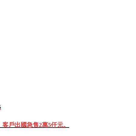
5
、客戶出國急售2萬5仟元。