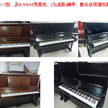
U~3
型、及
KAWAI
亮黑色、
(
九成新
)
鋼琴、數台在現場拍