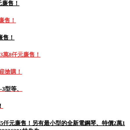
仟元廉售！
元廉售！
元廉售！
3萬8仟元廉售！
歡迎搶購！
-3型等、
！
萬5仟元廉售！另有最小型的全新電鋼琴、特價2萬1