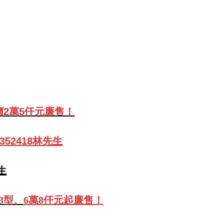
價2萬5仟元廉售
！
352418林先生
生
3型、
6萬8仟元起廉售！