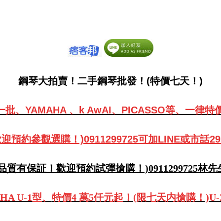
鋼琴大拍賣！二手鋼琴批發！(特價七天！)
批、YAMAHA 、k AwAI、PICASSO等、
一律特
預約參觀選購！)0911299725可加LINE或市話29
(品質有保証！歡迎預約試彈搶購！)0911299725林先
A U-1型、
特價4 萬5仟元起
！(限七天内搶購！)U-