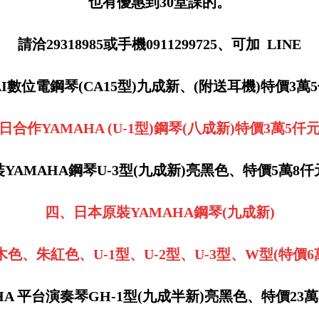
也有優惠到30堂課的。
請洽29318985或手機0911299725、可加 LINE
AI數位電鋼琴(CA15型)九成新、(附送耳機)特價3萬
日合作YAMAHA (U-1型)鋼琴(八成新)特價3萬5仟
YAMAHA鋼琴U-3型(九成新)亮黑色、特價5萬8
四、日本原裝YAMAHA鋼琴(九成新)
色、朱紅色、U-1型、U-2型、U-3型、W型(特價6
HA 平台演奏琴GH-1型(九成半新)亮黑色、特價23