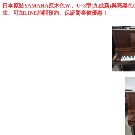
日本原裝
YAMAHA
原木色
W.
、
U~3
型
(
九成新
)
與亮黑色
生、可加
LINE
詢問預約、保証驚喜價優惠！