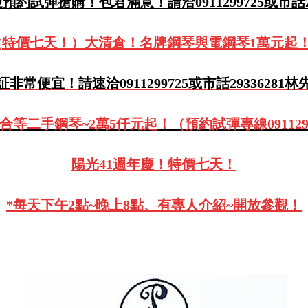
約試彈搶購！包君滿意！請洽0911299725或市話29
(特價七天！）大清倉！名牌鋼琴與電鋼琴1萬元起
証非常便宜！請速洽0911299725或市話29336281林
合等二手鋼琴~2萬5仟元起！（預約試彈專線0911299
陽光41週年慶！特價七天！
*每天下午2點~晚上8點、有專人介紹~開放參觀！