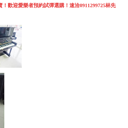
賣！歡迎愛樂者預約試彈選購！速洽
0911299725
林先