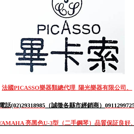
法國PICASSO樂器類總代理 陽光樂器有限公司、
電話(02)29318985
（誠徵各縣市經銷商）
091129972
AMAHA 亮黑色U-3型（二手鋼琴）品質保証良好