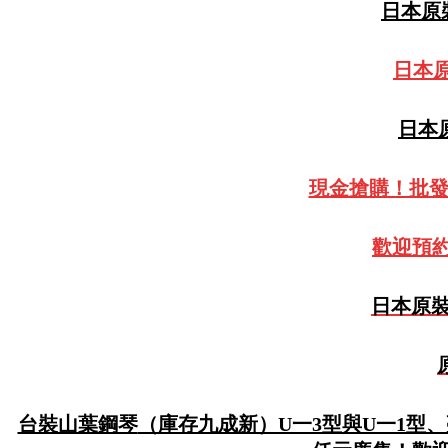
日本原裝
日本原
日本原
現金搶購！批
歡迎預約
日本原裝
台裝山葉鋼琴
（庫存九成新）U一3型與U一1型