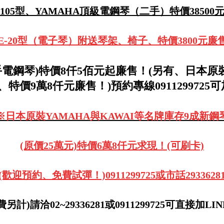
ー105型、YAMAHA頂級電鋼琴（二手）特價38500
鍵、E-20型（電子琴）附送琴架、椅子、特價3800元廉
手電鋼琴)
特價8仟5佰元起廉售！(另有、日本原裝
、特價9萬8仟元廉售！)預約專線0911299725可
※日本原裝YAMAHA與KAWAI等名牌庫存9成新鋼
(原價25萬元)特價6萬8仟元求現！(可刷卡)
(歡迎預約、免費試彈！)0911299725或市話2933628
計)請洽02~29336281或0911299725可直接加