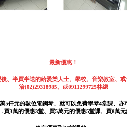
最新優惠！
後、半買半送的給愛樂人士、學校、音樂教室、或
洽(02)29318985、或0911299725林總
萬5仟元的數位電鋼琴、就可以免費學琴4堂課、
買3萬的優惠3堂、買5萬元的優惠5堂課、買8萬