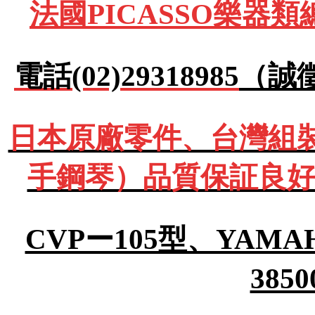
法國PICASSO樂器
電話(02)29318985
（誠
日本原廠零件、台灣組裝Y
手鋼琴）品質保証良好
CVPー105型、YA
385