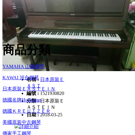
商品分類
YAMAHA 山葉鋼琴
KAWAI 河合鋼琴
名稱 :
日本原裝Ｅ
ＡＳＴ
日本原裝ＥＡＳＴＥＩＮ
編號 :
1521930820
德國名牌Hoffmann
分類 :
日本原裝Ｅ
ＡＳＴＥＩＮ
德國ＫＲＥＵＴＺＥＲ
日期 :
2018-03-25
美國原装中古鋼琴
傳家手工鋼琴