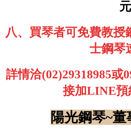
八、買琴者可免費教授鋼
士鋼琴
詳情洽(02)29318985
接加LINE
陽光鋼琴~董