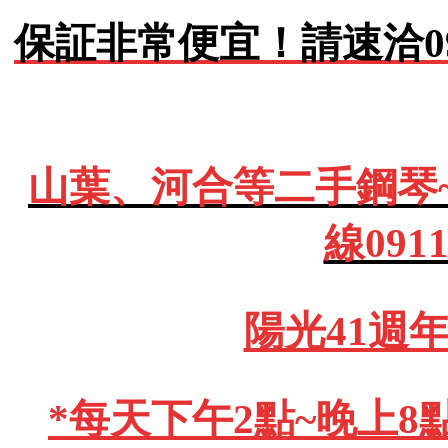
保証非常便宜！請速洽0911
山葉、河合等二手鋼琴
線091
陽光41週
*每天下午2點~晚上