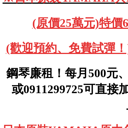
(原價25萬元)特價
(歡迎預約、免費試彈！)091
鋼琴廉租！每月500元、(運
或0911299725可直