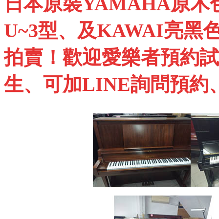
日本原裝
YAMAHA
原木
U~3
型、及
KAWAI
亮黑
拍賣！歡迎愛樂者預約試
生、可加
LINE
詢問預約