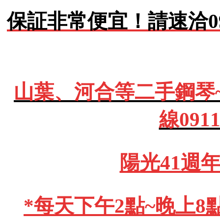
保証非常便宜！請速洽0911
山葉、河合等二手鋼琴
線091
陽光41週
*每天下午2點~晚上