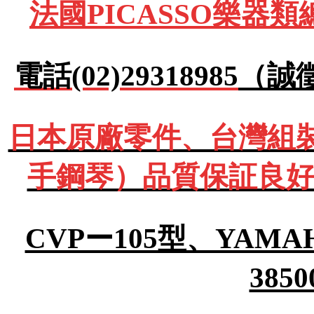
法國PICASSO樂器
電話(02)29318985
（誠
日本原廠零件、台灣組裝Y
手鋼琴）品質保証良好
CVPー105型、YA
385