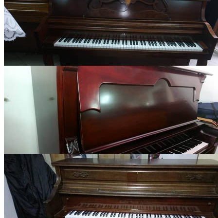
名稱 :
美國原裝Ｗ
ＵＲＬ
編號 :
1556634380
分類 :
美國原装中
古鋼琴
日期 :
2019-04-30
名稱 :
美國原裝Ｓ