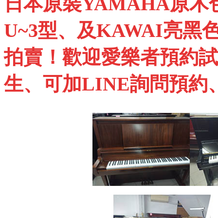
日本原裝
YAMAHA
原木
U~3
型、及
KAWAI
亮黑
拍賣！歡迎愛樂者預約試
生、可加
LINE
詢問預約