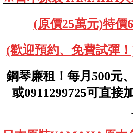
(原價25萬元)特價
(歡迎預約、免費試彈！)091
鋼琴廉租！每月500元、(運
或0911299725可直