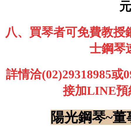
八、買琴者可免費教授鋼
士鋼琴
詳情洽(02)29318985
接加LINE
陽光鋼琴~董