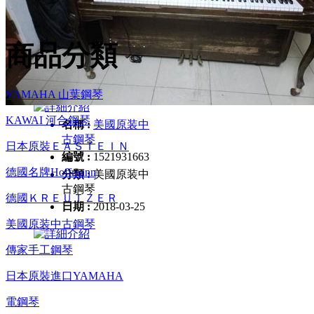
ＨＥＲ
編號 :
1521933244
商品分類
分類 :
美國原装中
古鋼琴
日期 :
2018-03-25
YAMAHA 山葉鋼琴
KAWAI 河合鋼琴
名稱 :
美國原装中
古鋼琴
日本原裝ＥＡＳＴＥＩＮ
編號 :
1521931663
德國名牌Hoffmann
分類 :
美國原装中
古鋼琴
德國ＫＲＥＵＴＺＥＲ
日期 :
2018-03-25
美國原装中古鋼琴
傳家手工鋼琴
日本原裝進口YAMAHA
電鋼琴