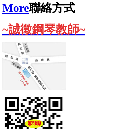
More
聯絡方式
~誠徵鋼琴教師~