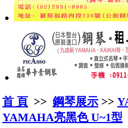
首 頁
>>
鋼琴展示
>>
Y
YAMAHA亮黑色 U~1型