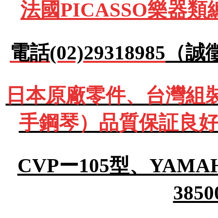
法國PICASSO樂器
電話(02)29318985
（誠
日本原廠零件、台灣組裝Y
手鋼琴）品質保証良好
CVPー105型、YA
385