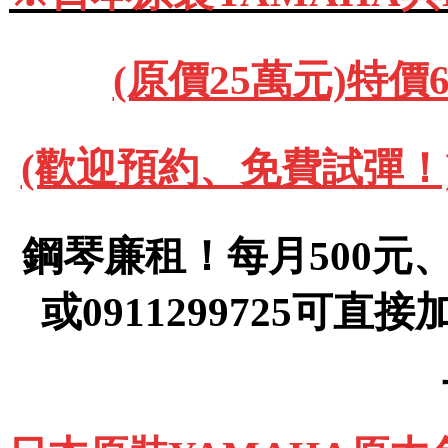
(原價25萬元)特價
(歡迎預約、免費試彈！)091
鋼琴廉租！每月500元、(運
或0911299725可直