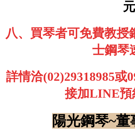
八、買琴者可免費教授鋼
士鋼琴
詳情洽(02)29318985
接加LINE
陽光鋼琴~董