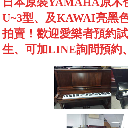
日本原裝
YAMAHA
原木
U~3
型、及
KAWAI
亮黑
拍賣！歡迎愛樂者預約試
生、可加
LINE
詢問預約