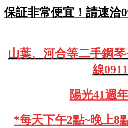
保証非常便宜！請速洽0911
山葉、河合等二手鋼琴
線091
陽光41週
*每天下午2點~晚上