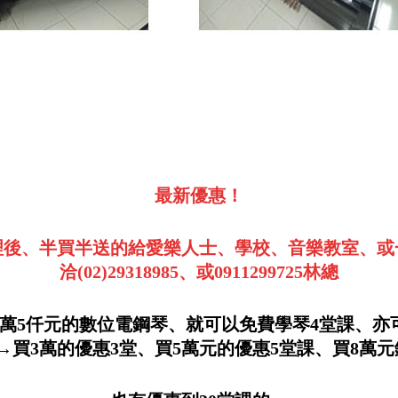
最新優惠！
後、半買半送的給愛樂人士、學校、音樂教室、或
洽(02)29318985、或0911299725林總
萬5仟元的數位電鋼琴、就可以免費學琴4堂課、
買3萬的優惠3堂、買5萬元的優惠5堂課、買8萬