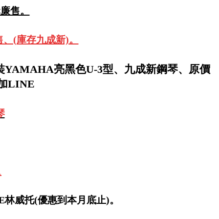
元廉售。
售、(庫存九成新)。
YAMAHA亮黑色U-3型、九成新鋼琴、原價
加LINE
琴
1
LINE林威托(優惠到本月底止)。