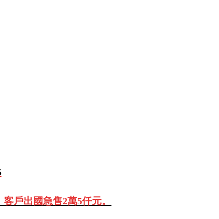
5
、客戶出國急售2萬5仟元。