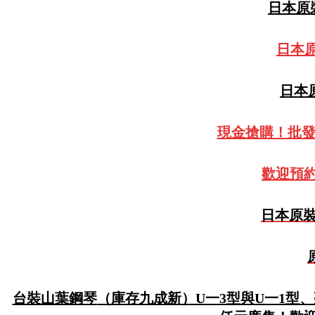
日本原裝
日本原
日本原
現金搶購！批
歡迎預約
日本原裝
台裝山葉鋼琴
（庫存九成新）U一3型與U一1型