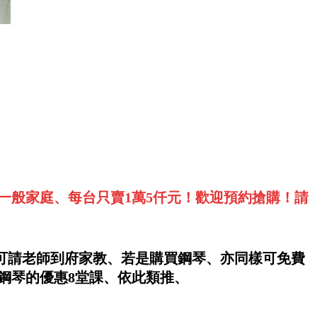
一般家庭、每台只賣1萬5仟元！歡迎預約搶購！請
亦可請老師到府家教、若是購買鋼琴、亦同樣可免費
元鋼琴的優惠8堂課、依此類推、