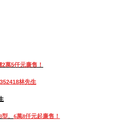
價2萬5仟元廉售
！
352418林先生
生
3型、
6萬8仟元起廉售！