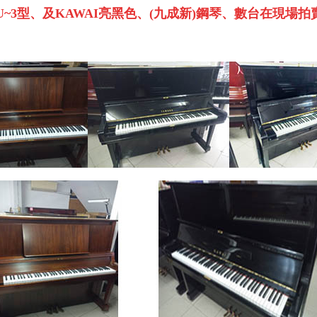
U~3
型、及
KAWAI
亮黑色、
(
九成新
)
鋼琴、數台在現場拍