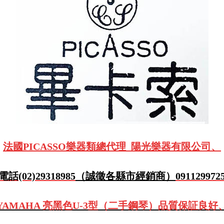
法國PICASSO樂器類總代理 陽光樂器有限公司、
電話(02)29318985
（誠徵各縣市經銷商）
091129972
AMAHA 亮黑色U-3型（二手鋼琴）品質保証良好