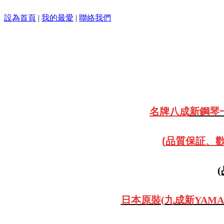
設為首頁
|
我的最愛
|
聯絡我們
名牌八成
新鋼琴一
(品質保証、歡迎
日本原裝(九成新YAMAH