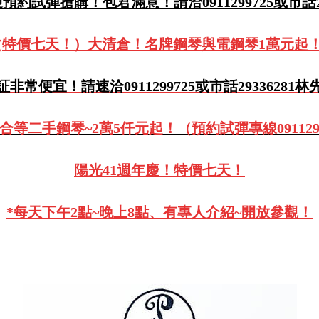
約試彈搶購！包君滿意！請洽0911299725或市話29
(特價七天！）大清倉！名牌鋼琴與電鋼琴1萬元起
証非常便宜！請速洽0911299725或市話29336281林
合等二手鋼琴~2萬5仟元起！（預約試彈專線0911299
陽光41週年慶！特價七天！
*每天下午2點~晚上8點、有專人介紹~開放參觀！