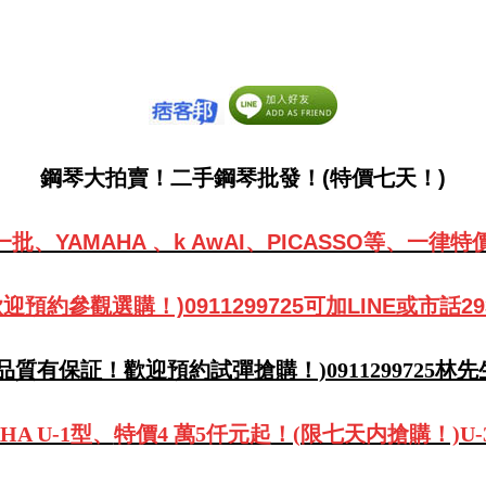
鋼琴大拍賣！二手鋼琴批發！(特價七天！)
批、YAMAHA 、k AwAI、PICASSO等、
一律特
預約參觀選購！)0911299725可加LINE或市話29
(品質有保証！歡迎預約試彈搶購！)0911299725林先
A U-1型、
特價4 萬5仟元起
！(限七天内搶購！)U-