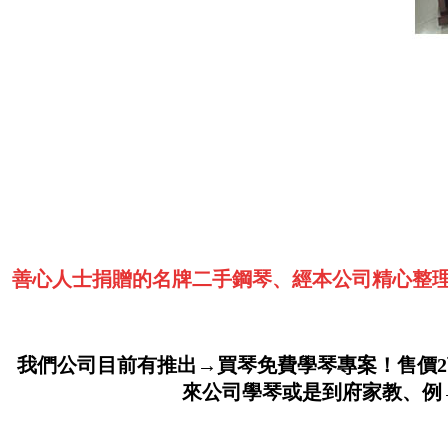
善心人士捐贈的名牌二手鋼琴、經本公司精心整理
我們公司目前有推出→買琴免費學琴專案！售價2
來公司學琴或是到府家教、例→