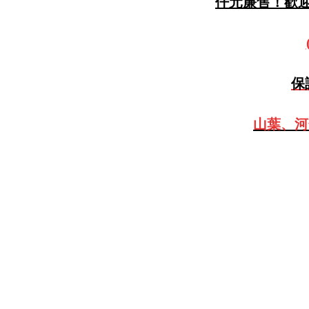
仟元廉售！歡迎預
保
山葉、河