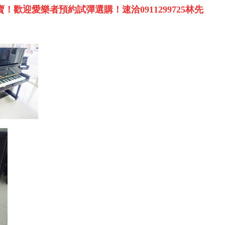
賣！歡迎愛樂者預約試彈選購！速洽
0911299725
林先