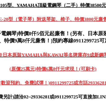
ー105型、YAMAHA頂級電鋼琴（二手）特價38500
鍵、E-20型（電子琴）附送琴架、椅子、特價3800元廉
手電鋼琴)
特價8仟5佰元起廉售！(另有、日本原裝
、特價9萬8仟元廉售！)預約專線0911299725可
※日本原裝YAMAHA與KAWAI等名牌庫存9成新鋼
(原價25萬元)特價6萬8仟元求現！(可刷卡)
(歡迎預約、免費試彈！)0911299725或市話2933628
計)請洽02~29336281或0911299725可直接加