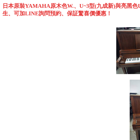
日本原裝
YAMAHA
原木色
W.
、
U~3
型
(
九成新
)
與亮黑色
生、可加
LINE
詢問預約、保証驚喜價優惠！