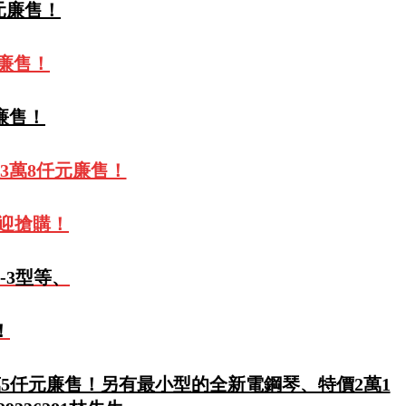
仟元廉售！
元廉售！
元廉售！
3萬8仟元廉售！
歡迎搶購！
-3型等、
！
萬5仟元廉售！另有最小型的全新電鋼琴、特價2萬1