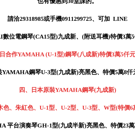
也有優惠到30堂課的。
請洽29318985或手機0911299725、可加 LINE
AI數位電鋼琴(CA15型)九成新、(附送耳機)特價3萬
日合作YAMAHA (U-1型)鋼琴(八成新)特價3萬5仟
YAMAHA鋼琴U-3型(九成新)亮黑色、特價5萬8
四、日本原裝YAMAHA鋼琴(九成新)
色、朱紅色、U-1型、U-2型、U-3型、W型(特價6
HA 平台演奏琴GH-1型(九成半新)亮黑色、特價23