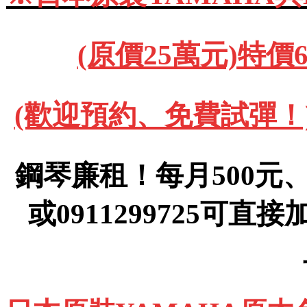
(原價25萬元)特價
(歡迎預約、免費試彈！)091
鋼琴廉租！每月500元、(運
或0911299725可直