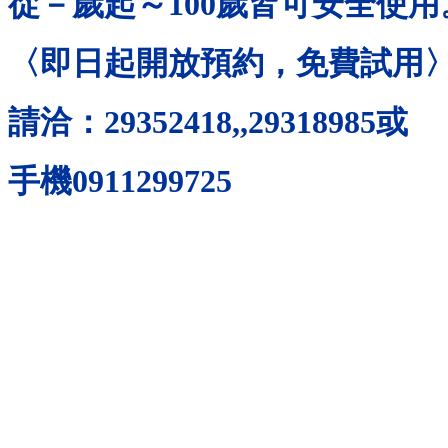
從－歲起～
100
歲皆可安全使用
〈即日起開放預約，免費試用
請洽：
29352418,,29318985
或
手機
0911299725