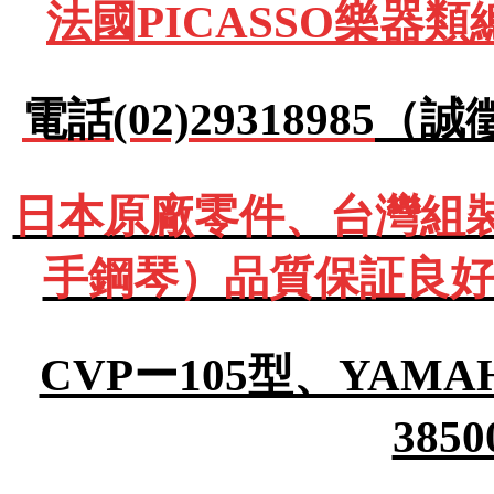
法國PICASSO樂器
電話(02)29318985
（誠
日本原廠零件、台灣組裝Y
手鋼琴）品質保証良好
CVPー105型、YA
385