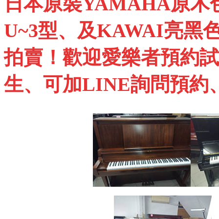
日本原裝
YAMAHA
原木
U~3
型、及
KAWAI
亮黑
拍賣！歡迎愛樂者預約試
生、可加
LINE
詢問預約