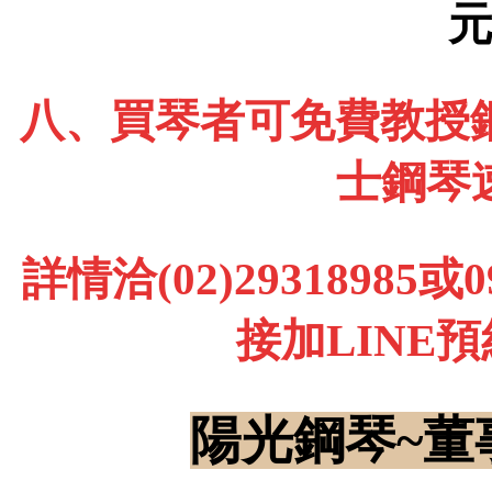
八、買琴者可免費教授鋼
士鋼琴
詳情洽(02)29318985
接加LINE
陽光鋼琴~董