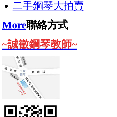
二手鋼琴大拍賣
More
聯絡方式
~誠徵鋼琴教師~