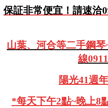
保証非常便宜！請速洽0911
山葉、河合等二手鋼琴
線091
陽光41週
*每天下午2點~晚上