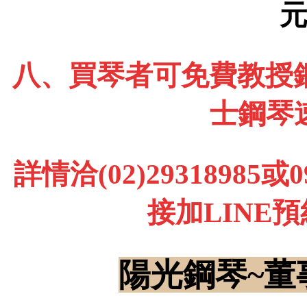
八、買琴者可免費教授鋼
士鋼琴
詳情洽(02)29318985
接加LINE
陽光鋼琴~董