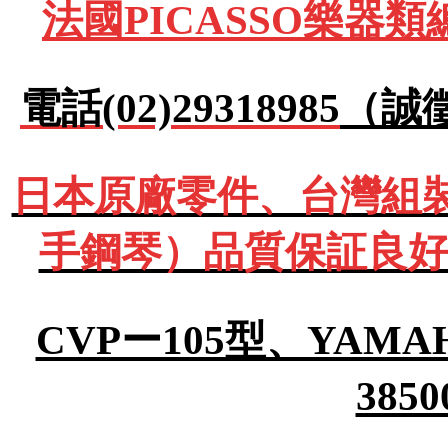
法國PICASSO樂器
電話(02)29318985
（誠
日本原廠零件、台灣組裝Y
手鋼琴）品質保証良好
CVPー105型、YA
385