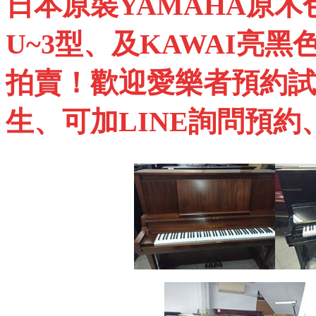
日本原裝
YAMAHA
原木
U~3
型、及
KAWAI
亮黑
拍賣！歡迎愛樂者預約試
生、可加
LINE
詢問預約