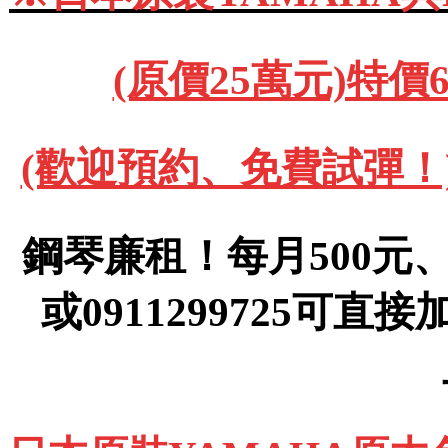
(原價25萬元)特價
(歡迎預約、免費試彈！)091
鋼琴廉租！每月500元、(運
或0911299725可直