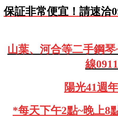
保証非常便宜！請速洽0911
山葉、河合等二手鋼琴
線091
陽光41週
*每天下午2點~晚上